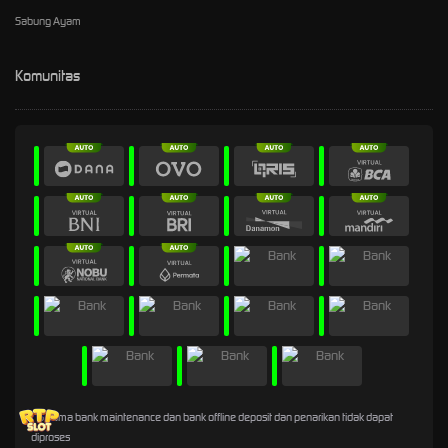
Sabung Ayam
Komunitas
* Selama bank maintenance dan bank offline deposit dan penarikan tidak dapat
diproses