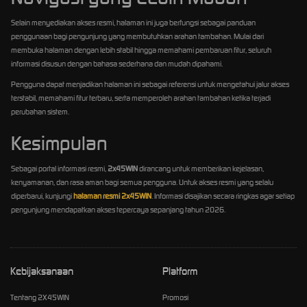
Selain menyediakan akses resmi, halaman ini juga berfungsi sebagai panduan
penggunaan bagi pengunjung yang membutuhkan arahan tambahan. Mulai dari
membuka halaman dengan lebih stabil hingga memahami pembaruan fitur, seluruh
informasi disusun dengan bahasa sederhana dan mudah dipahami.
Pengguna dapat menjadikan halaman ini sebagai referensi untuk mengetahui jalur akses
terstabil, memahami fitur terbaru, serta memperoleh arahan tambahan ketika terjadi
perubahan sistem.
Kesimpulan
Sebagai portal informasi resmi,
2x45WIN
dirancang untuk memberikan kejelasan,
kenyamanan, dan rasa aman bagi semua pengguna. Untuk akses resmi yang selalu
diperbarui, kunjungi
halaman resmi 2x45WIN
. Informasi disajikan secara ringkas agar setiap
pengunjung mendapatkan akses tepercaya sepanjang tahun 2026.
Kebijaksanaan
Platform
Tentang 2X45WIN
Promosi