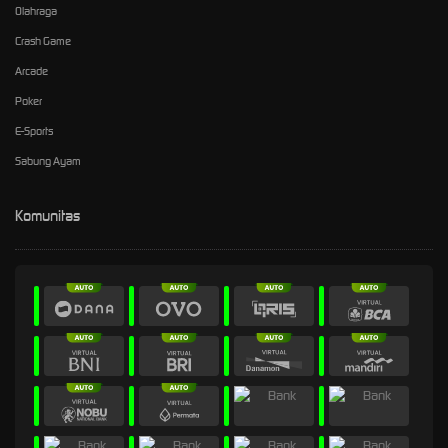
Olahraga
Crash Game
Arcade
Poker
E-Sports
Sabung Ayam
Komunitas