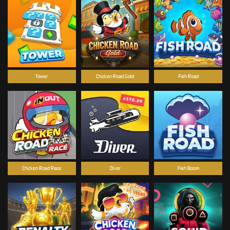
Tower
Chicken Road Gold
Fish Road
Chicken Road Race
Diver
Fish Boom