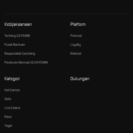
Kebijaksanaan
Platform
Tentang 2X45WIN
Promosi
Pusat Bantuan
Loyalty
Responsible Gambling
Referral
Peraturan Bermain Di 2X45WIN
Kategori
Dukungan
Hot Games
Slots
Live Casino
Race
Togel