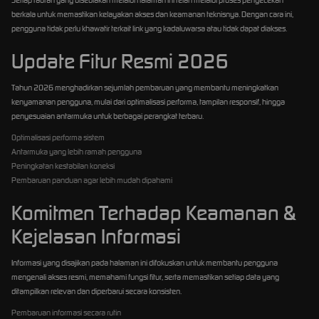
Setiap tautan yang disediakan melalui halaman ini telah melalui proses pengecekan
berkala untuk memastikan kelayakan akses dan keamanan teknisnya. Dengan cara ini,
pengguna tidak perlu khawatir terkait link yang kadaluwarsa atau tidak dapat diakses.
Update Fitur Resmi 2026
Tahun 2026 menghadirkan sejumlah pembaruan yang membantu meningkatkan
kenyamanan pengguna, mulai dari optimalisasi performa, tampilan responsif, hingga
penyesuaian antarmuka untuk berbagai perangkat terbaru.
Optimalisasi performa sistem
Antarmuka yang lebih ramah pengguna
Peningkatan kestabilan koneksi
Pembaruan panduan agar lebih mudah dipahami
Komitmen Terhadap Keamanan &
Kejelasan Informasi
Informasi yang disajikan pada halaman ini difokuskan untuk membantu pengguna
mengenali akses resmi, memahami fungsi fitur, serta memastikan setiap data yang
ditampilkan relevan dan diperbarui secara konsisten.
Pembaruan informasi secara rutin