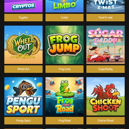
Cryptos
Limbo
Twist X-mas
Wheel Out
Frog Jump
SugarDaddy
Pengu Sport
Frog Road
Chicken Shoot