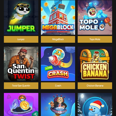
Jumper
MegaBlock
Topo Mole
Twist San Quentin
Crash
Chicken Banana