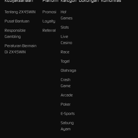
Kebijaksanaan
Platform
Kategori
Dukungan
Komunitas
Tentang 2X45WIN
Promosi
Hot
Games
Pusat Bantuan
Loyalty
Slots
Responsible
Referral
Gambling
Live
Casino
Peraturan Bermain
Di 2X45WIN
Race
Togel
Olahraga
Crash
Game
Arcade
Poker
E-Sports
Sabung
Ayam