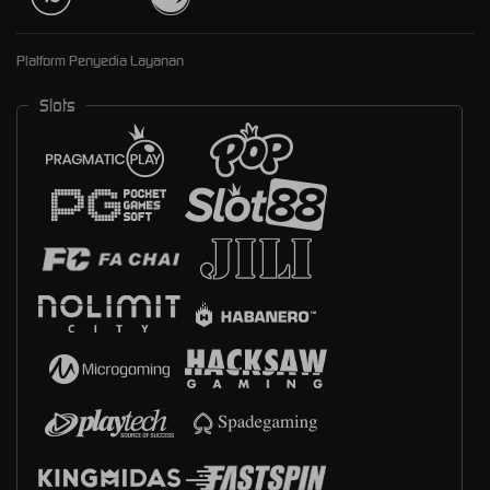
Platform Penyedia Layanan
Slots