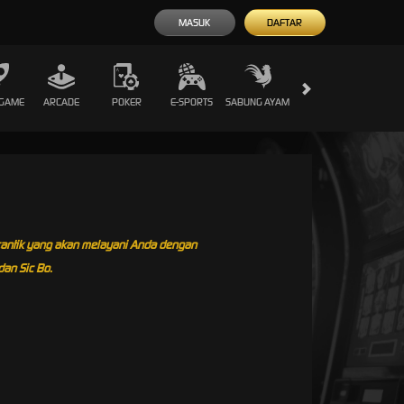
MASUK
DAFTAR
 GAME
ARCADE
POKER
E-SPORTS
SABUNG AYAM
PROMOSI
cantik yang akan melayani Anda dengan
an Sic Bo.