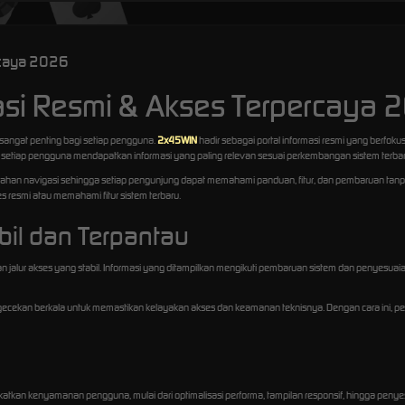
rcaya 2026
asi Resmi & Akses Terpercaya 
a sangat penting bagi setiap pengguna.
2x45WIN
hadir sebagai portal informasi resmi yang berf
 setiap pengguna mendapatkan informasi yang paling relevan sesuai perkembangan sistem terbar
ahan navigasi sehingga setiap pengunjung dapat memahami panduan, fitur, dan pembaruan tanp
 resmi atau memahami fitur sistem terbaru.
bil dan Terpantau
jalur akses yang stabil. Informasi yang ditampilkan mengikuti pembaruan sistem dan penyesu
ngecekan berkala untuk memastikan kelayakan akses dan keamanan teknisnya. Dengan cara ini, peng
 kenyamanan pengguna, mulai dari optimalisasi performa, tampilan responsif, hingga penyesu