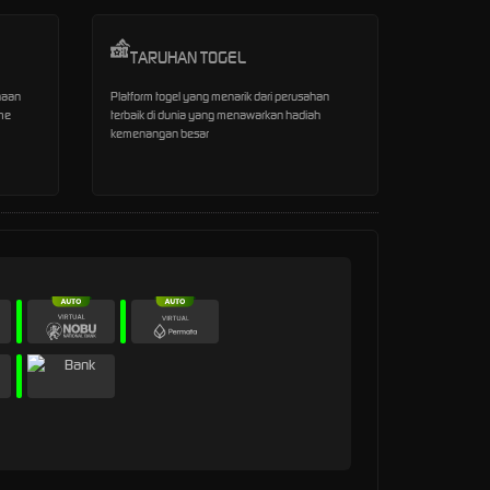
TARUHAN TOGEL
haan
Platform togel yang menarik dari perusahan
ame
terbaik di dunia yang menawarkan hadiah
kemenangan besar