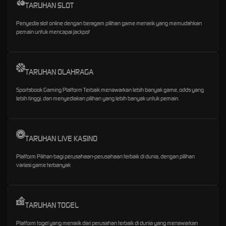
TARUHAN SLOT
Penyedia slot online dengan beragam pilihan game menarik yang memudahkan
pemain untuk mencapai jackpot
TARUHAN OLAHRAGA
Sportsbook Gaming Platform Terbaik menawarkan lebih banyak game, odds yang
lebih tinggi, dan menyediakan pilihan yang lebih banyak untuk pemain.
TARUHAN LIVE KASINO
Platform Pilihan bagi perusahaan-perusahaan terbaik di dunia, dengan pilihan
variasi game terbanyak
TARUHAN TOGEL
Platform togel yang menarik dari perusahan terbaik di dunia yang menawarkan