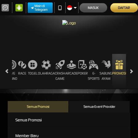
Main di
MASUK
DAFTAR
Telegram
LOTS
LIVE
RACE
TOGEL
OLAHRAGA
CRASH
ARCADE
POKER
E-
SABUNG
PROMOSI
CASINO
GAME
SPORTS
AYAM
Semua Promosi
Semua Event Provider
Semua Promosi
Member Baru