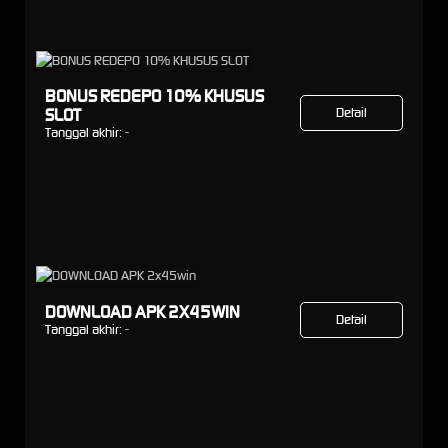
BONUS REDEPO 10% KHUSUS
SLOT
Detail
Tanggal akhir:
-
DOWNLOAD APK 2X45WIN
Detail
Tanggal akhir:
-