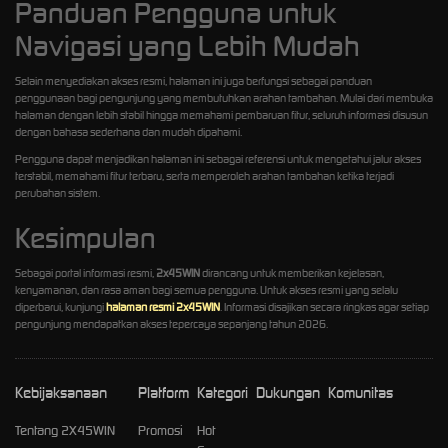
Panduan Pengguna untuk
Navigasi yang Lebih Mudah
Selain menyediakan akses resmi, halaman ini juga berfungsi sebagai panduan
penggunaan bagi pengunjung yang membutuhkan arahan tambahan. Mulai dari membuka
halaman dengan lebih stabil hingga memahami pembaruan fitur, seluruh informasi disusun
dengan bahasa sederhana dan mudah dipahami.
Pengguna dapat menjadikan halaman ini sebagai referensi untuk mengetahui jalur akses
terstabil, memahami fitur terbaru, serta memperoleh arahan tambahan ketika terjadi
perubahan sistem.
Kesimpulan
Sebagai portal informasi resmi,
2x45WIN
dirancang untuk memberikan kejelasan,
kenyamanan, dan rasa aman bagi semua pengguna. Untuk akses resmi yang selalu
diperbarui, kunjungi
halaman resmi 2x45WIN
. Informasi disajikan secara ringkas agar setiap
pengunjung mendapatkan akses tepercaya sepanjang tahun 2026.
Kebijaksanaan
Platform
Kategori
Dukungan
Komunitas
Tentang 2X45WIN
Promosi
Hot