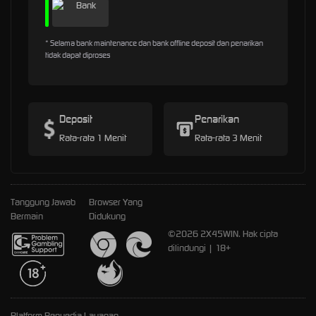
* Selama bank maintenance dan bank offline deposit dan penarikan
tidak dapat diproses
Deposit
Penarikan
Rata-rata 1 Menit
Rata-rata 3 Menit
Tanggung Jawab
Browser Yang
Bermain
Didukung
©2026 2X45WIN. Hak cipta
dilindungi | 18+
Platform Penyedia Layanan