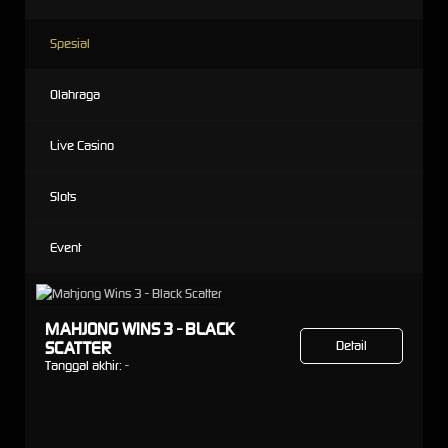
Spesial
Olahraga
Live Casino
Slots
Event
MAHJONG WINS 3 - BLACK
SCATTER
Detail
Tanggal akhir:
-