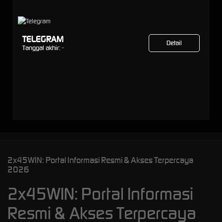
TELEGRAM
Detail
Tanggal akhir:
-
2x45WIN: Portal Informasi Resmi & Akses Terpercaya
2026
2x45WIN: Portal Informasi
Resmi & Akses Terpercaya