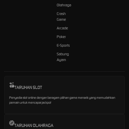
Olahraga
Crash
Game
Arcade
Poker
E-Sports
Sabung
Ayam
TARUHAN SLOT
Penyedia slot online dengan beragam pilihan game menarik yang memudahkan
pemain untuk mencapai jackpot
TARUHAN OLAHRAGA