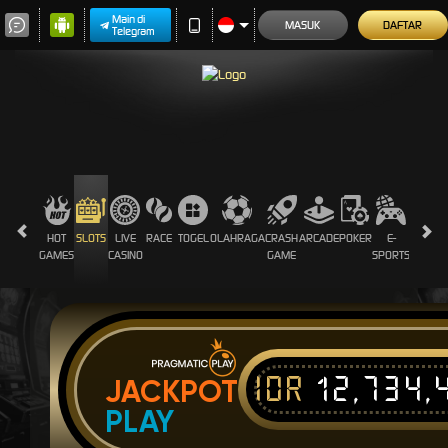
Main di
MASUK
DAFTAR
Telegram
HOT
SLOTS
LIVE
RACE
TOGEL
OLAHRAGA
CRASH
ARCADE
POKER
E-
SABUN
GAMES
CASINO
GAME
SPORTS
AYAM
IDR
12,734,
JACKPOT
PLAY