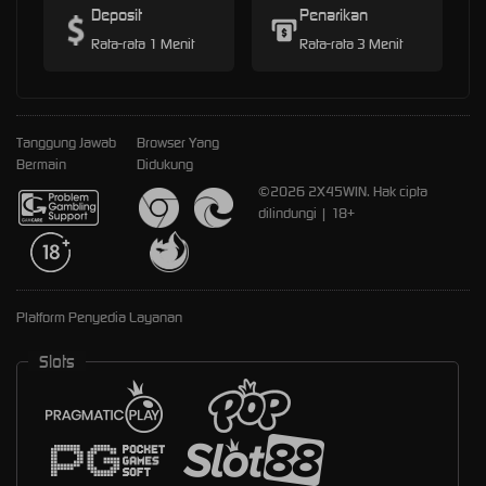
Deposit
Penarikan
Rata-rata 1 Menit
Rata-rata 3 Menit
Tanggung Jawab
Browser Yang
Bermain
Didukung
©2026 2X45WIN. Hak cipta
dilindungi | 18+
Platform Penyedia Layanan
Slots