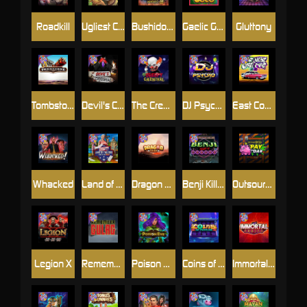
Roadkill
Ugliest Catch
Bushido Way xNudge
Gaelic Gold
Gluttony
Tombstone
Devil's Crossroad
The Creepy Carnival
DJ Psycho
East Coast Vs West Coast
Whacked
Land of the Free
Dragon Tribe
Benji Killed in Vegas
Outsourced: Payday
Legion X
Remember Gulag
Poison Eve
Coins of Fortune
Immortal Fruits