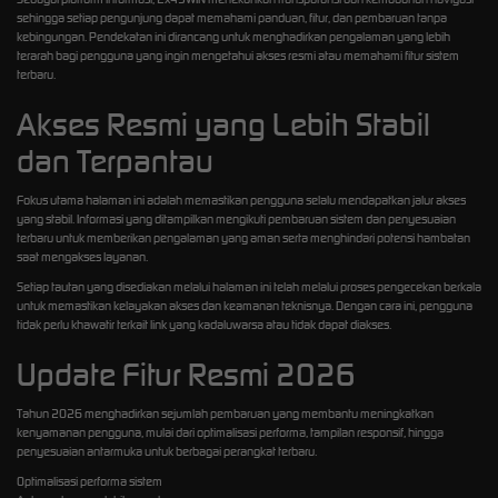
sehingga setiap pengunjung dapat memahami panduan, fitur, dan pembaruan tanpa
kebingungan. Pendekatan ini dirancang untuk menghadirkan pengalaman yang lebih
terarah bagi pengguna yang ingin mengetahui akses resmi atau memahami fitur sistem
terbaru.
Akses Resmi yang Lebih Stabil
dan Terpantau
Fokus utama halaman ini adalah memastikan pengguna selalu mendapatkan jalur akses
yang stabil. Informasi yang ditampilkan mengikuti pembaruan sistem dan penyesuaian
terbaru untuk memberikan pengalaman yang aman serta menghindari potensi hambatan
saat mengakses layanan.
Setiap tautan yang disediakan melalui halaman ini telah melalui proses pengecekan berkala
untuk memastikan kelayakan akses dan keamanan teknisnya. Dengan cara ini, pengguna
tidak perlu khawatir terkait link yang kadaluwarsa atau tidak dapat diakses.
Update Fitur Resmi 2026
Tahun 2026 menghadirkan sejumlah pembaruan yang membantu meningkatkan
kenyamanan pengguna, mulai dari optimalisasi performa, tampilan responsif, hingga
penyesuaian antarmuka untuk berbagai perangkat terbaru.
Optimalisasi performa sistem