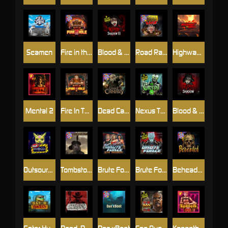
Seamen
Fire in the Hole 2
Blood & Shadow 2
Road Rage
Highway to Hell
Mental 2
Fire In The Hole xBomb
Dead Canary
Nexus The Crypt
Blood & Shadow
Outsourced
Tombstone RIP
Brute Force: Alien Onslaught
Brute Force
Beheaded