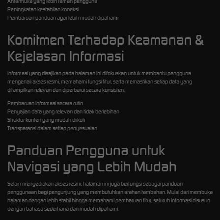
Antarmuka yang lebih ramah pengguna
Peningkatan kestabilan koneksi
Pembaruan panduan agar lebih mudah dipahami
Komitmen Terhadap Keamanan &
Kejelasan Informasi
Informasi yang disajikan pada halaman ini difokuskan untuk membantu pengguna
mengenali akses resmi, memahami fungsi fitur, serta memastikan setiap data yang
ditampilkan relevan dan diperbarui secara konsisten.
Pembaruan informasi secara rutin
Penyajian data yang relevan dan tidak berlebihan
Struktur konten yang mudah diikuti
Transparansi dalam setiap penyesuaian
Panduan Pengguna untuk
Navigasi yang Lebih Mudah
Selain menyediakan akses resmi, halaman ini juga berfungsi sebagai panduan
penggunaan bagi pengunjung yang membutuhkan arahan tambahan. Mulai dari membuka
halaman dengan lebih stabil hingga memahami pembaruan fitur, seluruh informasi disusun
dengan bahasa sederhana dan mudah dipahami.