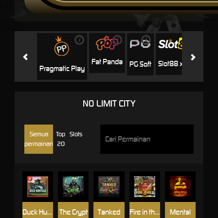
i
i
i
i
i
Facha
Fat Panda
Slot88 x PP
PG Soft
Pragmatic Play
NO LIMIT CITY
Semua
Top
Slots
permainan
20
Duck Hunters
The Crypt
Tanked
Fire in the Hole 3
Mental