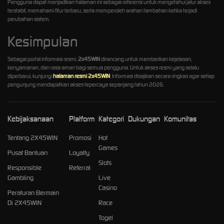
Pengguna dapat menjadikan halaman ini sebagai referensi untuk mengetahui jalur akses
terstabil, memahami fitur terbaru, serta memperoleh arahan tambahan ketika terjadi
perubahan sistem.
Kesimpulan
Sebagai portal informasi resmi,
2x45WIN
dirancang untuk memberikan kejelasan,
kenyamanan, dan rasa aman bagi semua pengguna. Untuk akses resmi yang selalu
diperbarui, kunjungi
halaman resmi 2x45WIN
. Informasi disajikan secara ringkas agar setiap
pengunjung mendapatkan akses tepercaya sepanjang tahun 2026.
Kebijaksanaan
Platform
Kategori
Dukungan
Komunitas
Tentang 2X45WIN
Promosi
Hot
Games
Pusat Bantuan
Loyalty
Slots
Responsible
Referral
Gambling
Live
Casino
Peraturan Bermain
Di 2X45WIN
Race
Togel