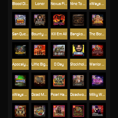
Blood Diamond
Loner
Nexus Fire In The Hole xBomb
Nine To Five
xWays Hoarder 2
San Quentin xWays
Bounty Hunters xNudge®
Kill Em All
Bangkok Hilton
The Border
Apocalypse Super xNudge
Little Bighorn
D Day
Stockholm Syndrome
Warrior Graveyard xNudge
xWays Hoarder xSplit
Dead Men Walking
Pearl Harbor
Deadwood xNudge
Milky Ways