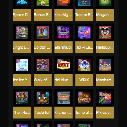
Space Donkey
Bonus Bunnies
Kiss My Chainsaw
Tractor Beam
Mayan Magic Wildfire
Jingle Balls
Golden Genie And The Walking Wilds
Starstruck
Hot 4 Cash
Harlequin Carnival
Ice Ice Yeti
Walk of Shame
Hot Nudge
WiXX
Manhattan Goes Wild
Thor: Hammer Time
Tesla Jolt
Kitchen Drama: Sushi Mania
Tomb of Nefertiti
Pixies vs Pirates