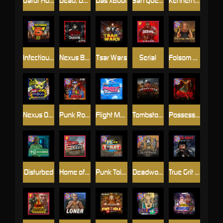
Gator Hunters
Dead, Dead, or Deader
Das xBoot
San Quentin 2: Death Row
Kenneth Must Die
Infectious 5 xWays
Nexus Blood & Shadow
Tsar Wars
Serial
Folsom Prison
Nexus Outsourced
Punk Rocker 2
Flight Mode
Tombstone Slaughter
Possessed
Disturbed
Home of the Brave
Punk Toilet
Deadwood R.I.P
True Grit Redemption