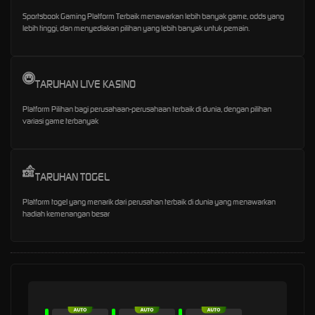
Sportsbook Gaming Platform Terbaik menawarkan lebih banyak game, odds yang
lebih tinggi, dan menyediakan pilihan yang lebih banyak untuk pemain.
TARUHAN LIVE KASINO
Platform Pilihan bagi perusahaan-perusahaan terbaik di dunia, dengan pilihan
variasi game terbanyak
TARUHAN TOGEL
Platform togel yang menarik dari perusahan terbaik di dunia yang menawarkan
hadiah kemenangan besar