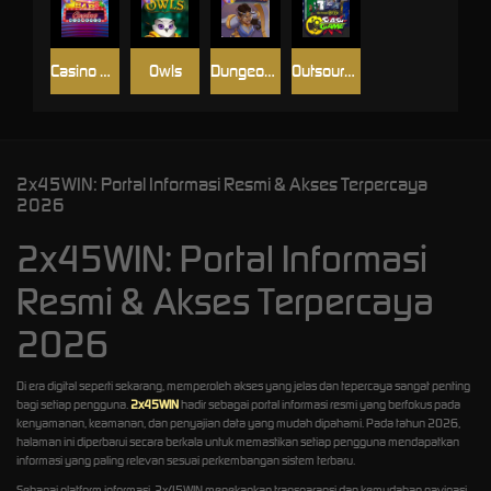
Casino Win Spin
Owls
Dungeon Quest
Outsourced: Slash Game
2x45WIN: Portal Informasi Resmi & Akses Terpercaya
2026
2x45WIN: Portal Informasi
Resmi & Akses Terpercaya
2026
Di era digital seperti sekarang, memperoleh akses yang jelas dan tepercaya sangat penting
bagi setiap pengguna.
2x45WIN
hadir sebagai portal informasi resmi yang berfokus pada
kenyamanan, keamanan, dan penyajian data yang mudah dipahami. Pada tahun 2026,
halaman ini diperbarui secara berkala untuk memastikan setiap pengguna mendapatkan
informasi yang paling relevan sesuai perkembangan sistem terbaru.
Sebagai platform informasi, 2x45WIN menekankan transparansi dan kemudahan navigasi