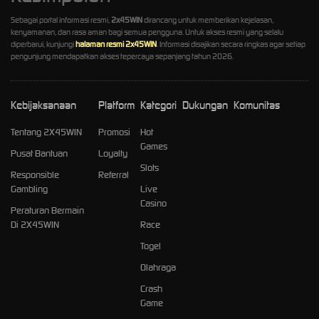
Sebagai portal informasi resmi,
2x45WIN
dirancang untuk memberikan kejelasan,
kenyamanan, dan rasa aman bagi semua pengguna. Untuk akses resmi yang selalu
diperbarui, kunjungi
halaman resmi 2x45WIN
. Informasi disajikan secara ringkas agar setiap
pengunjung mendapatkan akses tepercaya sepanjang tahun 2026.
Kebijaksanaan
Platform
Kategori
Dukungan
Komunitas
Tentang 2X45WIN
Promosi
Hot
Games
Pusat Bantuan
Loyalty
Slots
Responsible
Referral
Gambling
Live
Casino
Peraturan Bermain
Di 2X45WIN
Race
Togel
Olahraga
Crash
Game