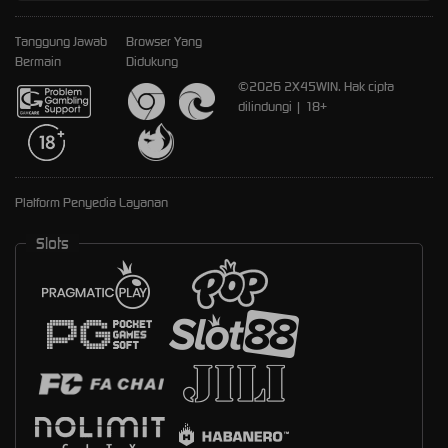
Tanggung Jawab
Browser Yang
Bermain
Didukung
©2026 2X45WIN. Hak cipta
dilindungi | 18+
Platform Penyedia Layanan
Slots