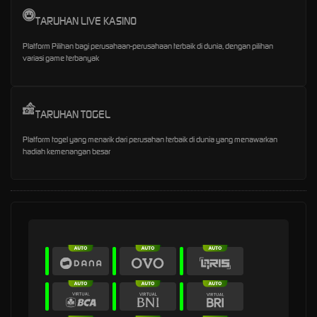
TARUHAN LIVE KASINO
Platform Pilihan bagi perusahaan-perusahaan terbaik di dunia, dengan pilihan
variasi game terbanyak
TARUHAN TOGEL
Platform togel yang menarik dari perusahan terbaik di dunia yang menawarkan
hadiah kemenangan besar