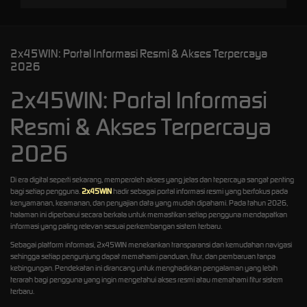
2x45WIN: Portal Informasi Resmi & Akses Terpercaya
2026
2x45WIN: Portal Informasi
Resmi & Akses Terpercaya
2026
Di era digital seperti sekarang, memperoleh akses yang jelas dan tepercaya sangat penting
bagi setiap pengguna.
2x45WIN
hadir sebagai portal informasi resmi yang berfokus pada
kenyamanan, keamanan, dan penyajian data yang mudah dipahami. Pada tahun 2026,
halaman ini diperbarui secara berkala untuk memastikan setiap pengguna mendapatkan
informasi yang paling relevan sesuai perkembangan sistem terbaru.
Sebagai platform informasi, 2x45WIN menekankan transparansi dan kemudahan navigasi
sehingga setiap pengunjung dapat memahami panduan, fitur, dan pembaruan tanpa
kebingungan. Pendekatan ini dirancang untuk menghadirkan pengalaman yang lebih
terarah bagi pengguna yang ingin mengetahui akses resmi atau memahami fitur sistem
terbaru.