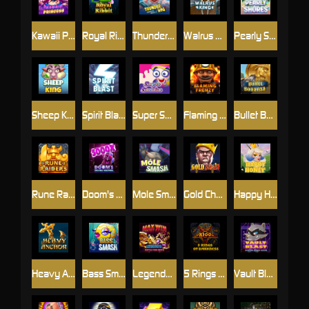
Kawaii Princess
Royal Ribbit
Thunder Hog Chaos Reels
Walrus King
Pearly Shores
Sheep King
Spirit Blast
Super Sundae
Flaming Frenzy
Bullet Bonanza
Rune Raiders
Doom's Digging Machine
Mole Smash
Gold Chain
Happy Honey
Heavy Anchor
Bass Smash
Legends: Battle for Earth
5 Rings of Darkness
Vault Blast Hold & Win