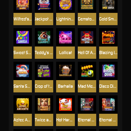
Wilfred's Wheel
Jackpot Heist: Daylight Robbery
Lightning Blitz: Supercharged
Gemstone Guardians
Gold Smash
Sweet Smash
Teddy's Quest
Lollicat
Hell Of A Spin
Blazing Inferno Chaos Reels
Santa Smash
Crop of the Dead
Barhalla
Mad Melons Chaos Reels
Disco Dive
Aztec Ancients
Twice as Nice
Hot Harvest
Eternal Clash Reloaded
Eternal Clash