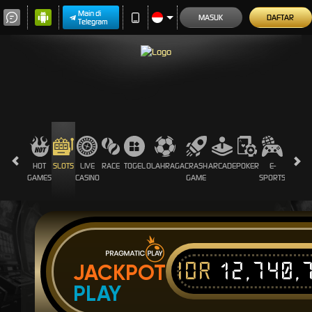
Main di
MASUK
DAFTAR
Telegram
HOT
SLOTS
LIVE
RACE
TOGEL
OLAHRAGA
CRASH
ARCADE
POKER
E-
SABUN
GAMES
CASINO
GAME
SPORTS
AYAM
IDR
12,740,
JACKPOT
PLAY