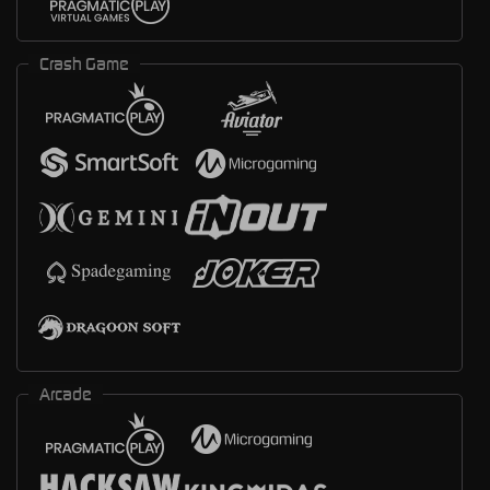
Crash Game
Arcade