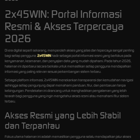
2x45WIN: Portal Informasi
Resmi & Akses Terpercaya
2026
Di era digital seperti sekarang, memperoleh akses yang jelas dan tepercaya sangat penting
bagi setiap pengguna.
2x45WIN
hadir sebagai portal informasi resmi yang berfokus pada
kenyamanan, keamanan, dan penyajian data yang mudah dipahami. Pada tahun 2026,
halaman ini diperbarui secara berkala untuk memastikan setiap pengguna mendapatkan
informasi yang paling relevan sesuai perkembangan sistem terbaru.
Sebagai platform informasi, 2x45WIN menekankan transparansi dan kemudahan navigasi
sehingga setiap pengunjung dapat memahami panduan, fitur, dan pembaruan tanpa
kebingungan. Pendekatan ini dirancang untuk menghadirkan pengalaman yang lebih
terarah bagi pengguna yang ingin mengetahui akses resmi atau memahami fitur sistem
terbaru.
Akses Resmi yang Lebih Stabil
dan Terpantau
Fokus utama halaman ini adalah memastikan pengguna selalu mendapatkan jalur akses