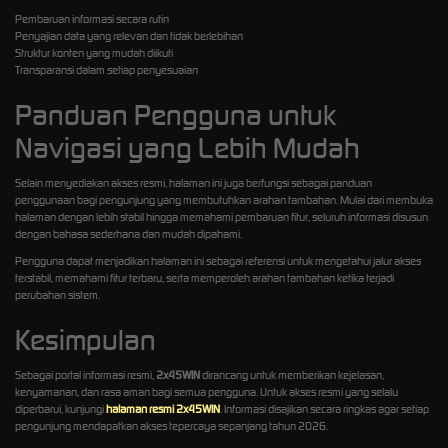
Pembaruan informasi secara rutin
Penyajian data yang relevan dan tidak berlebihan
Struktur konten yang mudah diikuti
Transparansi dalam setiap penyesuaian
Panduan Pengguna untuk
Navigasi yang Lebih Mudah
Selain menyediakan akses resmi, halaman ini juga berfungsi sebagai panduan
penggunaan bagi pengunjung yang membutuhkan arahan tambahan. Mulai dari membuka
halaman dengan lebih stabil hingga memahami pembaruan fitur, seluruh informasi disusun
dengan bahasa sederhana dan mudah dipahami.
Pengguna dapat menjadikan halaman ini sebagai referensi untuk mengetahui jalur akses
terstabil, memahami fitur terbaru, serta memperoleh arahan tambahan ketika terjadi
perubahan sistem.
Kesimpulan
Sebagai portal informasi resmi,
2x45WIN
dirancang untuk memberikan kejelasan,
kenyamanan, dan rasa aman bagi semua pengguna. Untuk akses resmi yang selalu
diperbarui, kunjungi
halaman resmi 2x45WIN
. Informasi disajikan secara ringkas agar setiap
pengunjung mendapatkan akses tepercaya sepanjang tahun 2026.