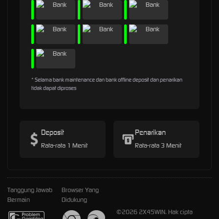
* Selama bank maintenance dan bank offline deposit dan penarikan
tidak dapat diproses
Deposit
Penarikan
Rata-rata 1 Menit
Rata-rata 3 Menit
Tanggung Jawab
Browser Yang
Bermain
Didukung
©2026 2X45WIN. Hak cipta