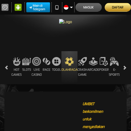
Main di
MASUK
DAFTAR
Telegram
HOT
SLOTS
LIVE
RACE
TOGEL
OLAHRAGA
CRASH
ARCADE
POKER
E-
SABUN
GAMES
CASINO
GAME
SPORTS
AYAM
UMBET
berkomitmen
untuk
menyediakan