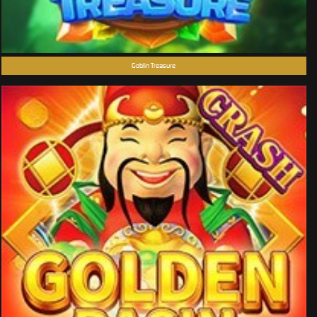
Goblin Treasure