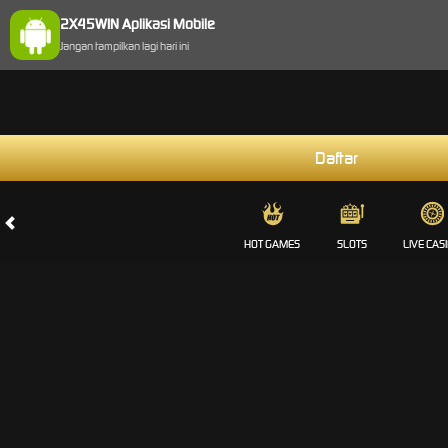
2X45WIN Aplikasi Mobile
Jangan tampilkan lagi hari ini
Daftar
HOT GAMES
SLOTS
LIVE CAS