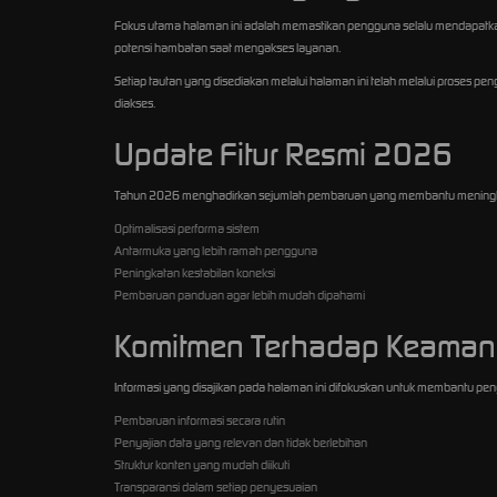
Fokus utama halaman ini adalah memastikan pengguna selalu mendapatkan
potensi hambatan saat mengakses layanan.
Setiap tautan yang disediakan melalui halaman ini telah melalui proses pe
diakses.
Update Fitur Resmi 2026
Tahun 2026 menghadirkan sejumlah pembaruan yang membantu meningkatkan
Optimalisasi performa sistem
Antarmuka yang lebih ramah pengguna
Peningkatan kestabilan koneksi
Pembaruan panduan agar lebih mudah dipahami
Komitmen Terhadap Keamana
Informasi yang disajikan pada halaman ini difokuskan untuk membantu peng
Pembaruan informasi secara rutin
Penyajian data yang relevan dan tidak berlebihan
Struktur konten yang mudah diikuti
Transparansi dalam setiap penyesuaian