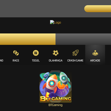
INO
RACE
TOGEL
OLAHRAGA
CRASH GAME
ARCADE
BTGaming