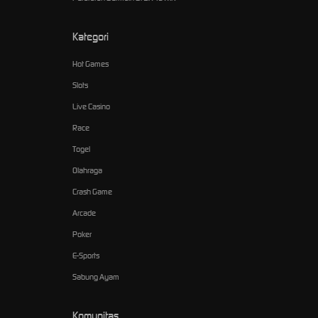
Kategori
Hot Games
Slots
Live Casino
Race
Togel
Olahraga
Crash Game
Arcade
Poker
E-Sports
Sabung Ayam
Komunitas