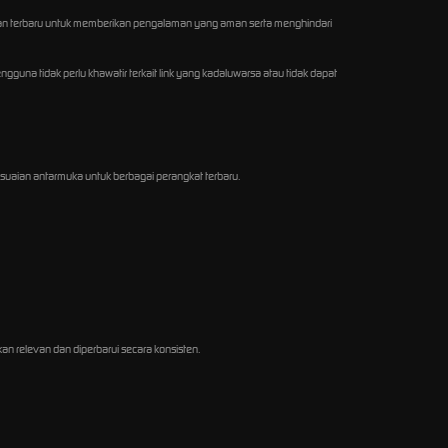
aian terbaru untuk memberikan pengalaman yang aman serta menghindari
guna tidak perlu khawatir terkait link yang kadaluwarsa atau tidak dapat
uaian antarmuka untuk berbagai perangkat terbaru.
an relevan dan diperbarui secara konsisten.