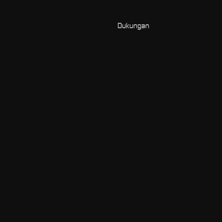
Dukungan