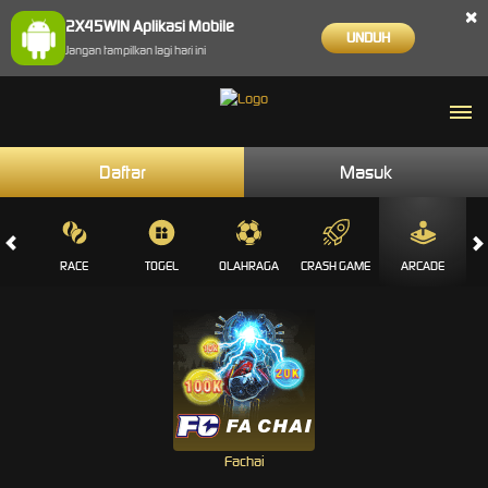
×
2X45WIN Aplikasi Mobile
UNDUH
Jangan tampilkan lagi hari ini
Daftar
Masuk
SINO
RACE
TOGEL
OLAHRAGA
CRASH GAME
ARCADE
Fachai