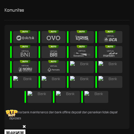
Komunitas
* Selama bank maintenance dan bank offline deposit dan penarikan tidak dapat
diproses