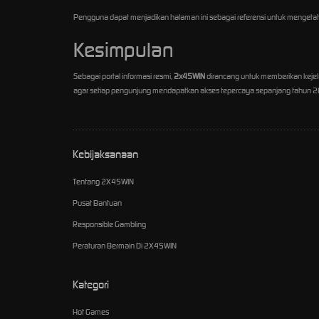
Pengguna dapat menjadikan halaman ini sebagai referensi untuk mengetahui 
Kesimpulan
Sebagai portal informasi resmi,
2x45WIN
dirancang untuk memberikan kejel
agar setiap pengunjung mendapatkan akses tepercaya sepanjang tahun 
Kebijaksanaan
Tentang 2X45WIN
Pusat Bantuan
Responsible Gambling
Peraturan Bermain Di 2X45WIN
Kategori
Hot Games