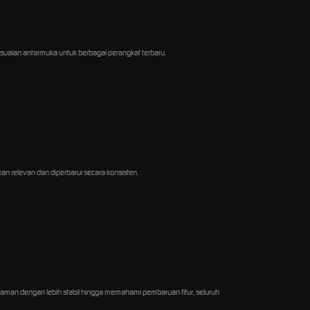
uaian antarmuka untuk berbagai perangkat terbaru.
an relevan dan diperbarui secara konsisten.
man dengan lebih stabil hingga memahami pembaruan fitur, seluruh