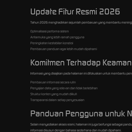
Update Fitur Resmi 2026
Tahun 2026 menghadirkan sejumlah pembaruan yang membantu meningkatkan
Optimalisasi performa sistem
Antarmuka yang lebih ramah pengguna
Peningkatan kestabilan koneksi
Pembaruan panduan agar lebih mudah dipahami
Komitmen Terhadap Keamana
Informasi yang disajikan pada halaman ini difokuskan untuk membantu peng
Pembaruan informasi secara rutin
Penyajian data yang relevan dan tidak berlebihan
Struktur konten yang mudah diikuti
Transparansi dalam setiap penyesuaian
Panduan Pengguna untuk N
Selain menyediakan akses resmi, halaman ini juga berfungsi sebagai pa
informasi disusun dengan bahasa sederhana dan mudah dipahami.