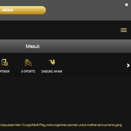
×
UNDUH
Masuk
POKER
E-SPORTS
SABUNG AYAM
 kepuasan klien. Fungsi Multi-Play memungkinkan pemain untuk melihat semua trend yang