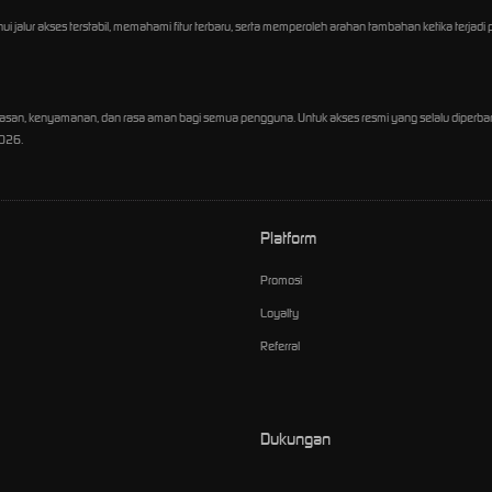
jalur akses terstabil, memahami fitur terbaru, serta memperoleh arahan tambahan ketika terjadi
asan, kenyamanan, dan rasa aman bagi semua pengguna. Untuk akses resmi yang selalu diperbar
2026.
Platform
Promosi
Loyalty
Referral
Dukungan