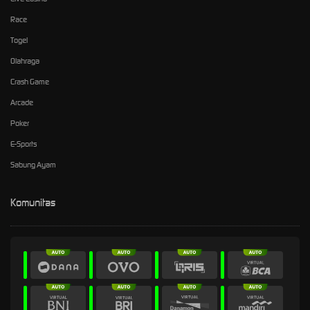
Race
Togel
Olahraga
Crash Game
Arcade
Poker
E-Sports
Sabung Ayam
Komunitas