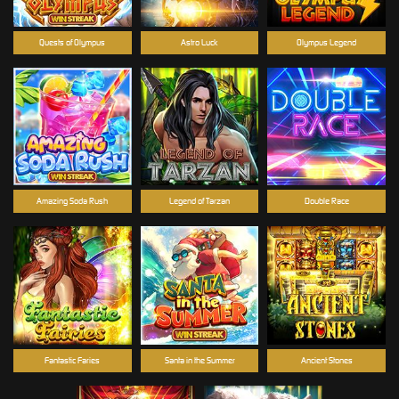
Quests of Olympus
Astro Luck
Olympus Legend
Amazing Soda Rush
Legend of Tarzan
Double Race
Fantastic Faries
Santa in the Summer
Ancient Stones