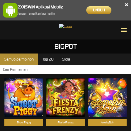
×
2X45WIN Aplikasi Mobile
UNDUH
Jangan tampilkan lagi hari ini
BIGPOT
Semua permainan
Top 20
Slots
Shoot Piggy
Fiesta Frenzy
Jewely Spin