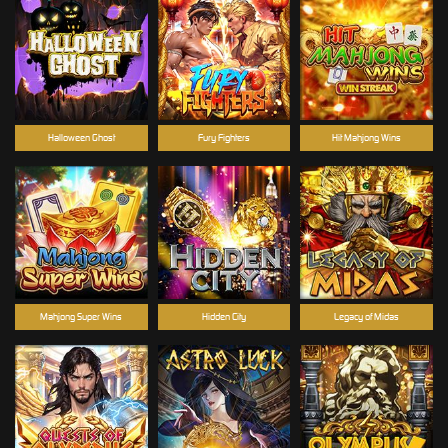
Halloween Ghost
Fury Fighters
Hit Mahjong Wins
Mahjong Super Wins
Hidden City
Legacy of Midas