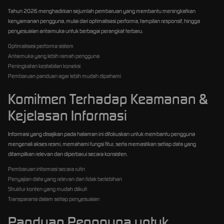
Tahun 2026 menghadirkan sejumlah pembaruan yang membantu meningkatkan
kenyamanan pengguna, mulai dari optimalisasi performa, tampilan responsif, hingga
penyesuaian antarmuka untuk berbagai perangkat terbaru.
Optimalisasi performa sistem
Antarmuka yang lebih ramah pengguna
Peningkatan kestabilan koneksi
Pembaruan panduan agar lebih mudah dipahami
Komitmen Terhadap Keamanan &
Kejelasan Informasi
Informasi yang disajikan pada halaman ini difokuskan untuk membantu pengguna
mengenali akses resmi, memahami fungsi fitur, serta memastikan setiap data yang
ditampilkan relevan dan diperbarui secara konsisten.
Pembaruan informasi secara rutin
Penyajian data yang relevan dan tidak berlebihan
Struktur konten yang mudah diikuti
Transparansi dalam setiap penyesuaian
Panduan Pengguna untuk