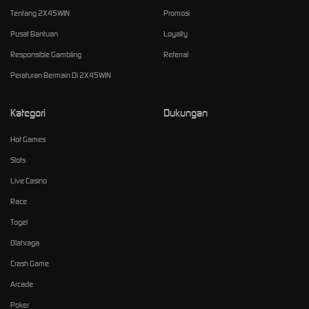
Tentang 2X45WIN
Promosi
Pusat Bantuan
Loyalty
Responsible Gambling
Referral
Peraturan Bermain Di 2X45WIN
Kategori
Dukungan
Hot Games
Slots
Live Casino
Race
Togel
Olahraga
Crash Game
Arcade
Poker