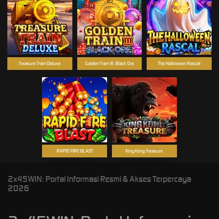
Treasure Train Deluxe
Golden Train Ⅲ: Black Ore
The Halloween Rascal
RAPID FIRE BLAST
King Kong Treasure
2x45WIN: Portal Informasi Resmi & Akses Terpercaya
2026