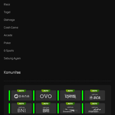
Race
Togel
Olahraga
Crash Game
Arcade
Poker
E-Sports
Sabung Ayam
Komunitas