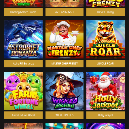
Dancing Golden Drums
AZTLAN GEMS3
Devil’s Frenzy
Astro Rift Bonanza
MASTER CHEF FRENZY
JUNGLE ROAR
Farm Fortune Wheel
WICKED RICHES
Holly Jackpot