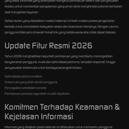
yang stabil. Informasi yang ditampilkan mengikuti pembaruan sistem dan penyesuaian
terbaru untuk memberikan pengalaman yang aman serta menghindari potensi hambatan
saat mengakses layanan.
Setiap tautan yang disediakan melalui halaman ini telah melalui proses pengecekan
berkala untuk memastikan kelayakan akses dan keamanan teknisnya. Dengan cara ini,
pengguna tidak perlu khawatir terkait link yang kadaluwarsa atau tidak dapat diakses.
Update Fitur Resmi 2026
Tahun 2026 menghadirkan sejumlah pembaruan yang membantu meningkatkan
kenyamanan pengguna, mulai dari optimalisasi performa, tampilan responsif, hingga
penyesuaian antarmuka untuk berbagai perangkat terbaru.
Optimalisasi performa sistem
Antarmuka yang lebih ramah pengguna
Peningkatan kestabilan koneksi
Pembaruan panduan agar lebih mudah dipahami
Komitmen Terhadap Keamanan &
Kejelasan Informasi
Informasi yang disajikan pada halaman ini difokuskan untuk membantu pengguna