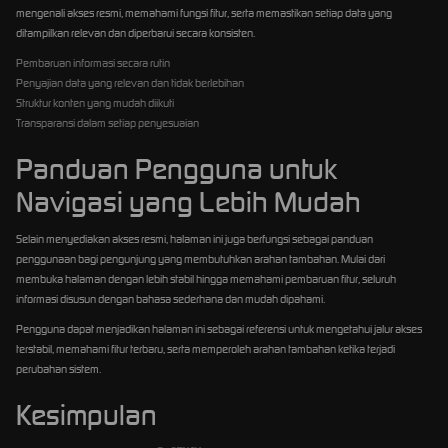
mengenali akses resmi, memahami fungsi fitur, serta memastikan setiap data yang
ditampilkan relevan dan diperbarui secara konsisten.
Pembaruan informasi secara rutin
Penyajian data yang relevan dan tidak berlebihan
Struktur konten yang mudah diikuti
Transparansi dalam setiap penyesuaian
Panduan Pengguna untuk
Navigasi yang Lebih Mudah
Selain menyediakan akses resmi, halaman ini juga berfungsi sebagai panduan
penggunaan bagi pengunjung yang membutuhkan arahan tambahan. Mulai dari
membuka halaman dengan lebih stabil hingga memahami pembaruan fitur, seluruh
informasi disusun dengan bahasa sederhana dan mudah dipahami.
Pengguna dapat menjadikan halaman ini sebagai referensi untuk mengetahui jalur akses
terstabil, memahami fitur terbaru, serta memperoleh arahan tambahan ketika terjadi
perubahan sistem.
Kesimpulan