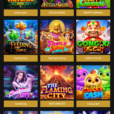
Aztlan Gems
AZTLAN GEMS2
SNAPPY CARNIVAL
Feeding Time
Triple Spin Xtreme
GONG XI FA CAI
Cocktail City
THE FLAME CITY
Clucky Cash