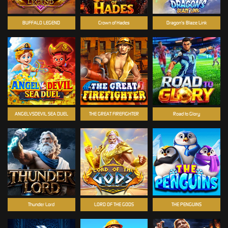
BUFFALO LEGEND
Crown of Hades
Dragon's Blaze Link
ANGELVSDEVIL SEA DUEL
THE GREAT FIREFIGHTER
Road to Glory
Thunder Lord
LORD OF THE GODS
THE PENGUINS