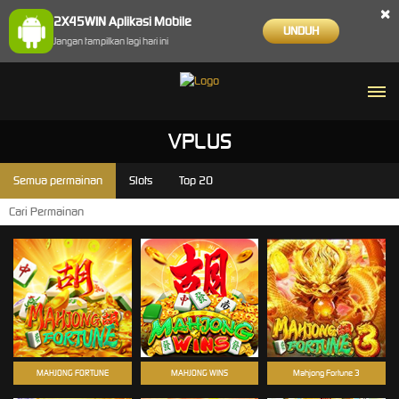
×
2X45WIN Aplikasi Mobile
UNDUH
Jangan tampilkan lagi hari ini
VPLUS
Semua permainan
Slots
Top 20
MAHJONG FORTUNE
MAHJONG WINS
Mahjong Fortune 3